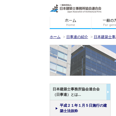
ホーム
日事連の紹介
日本建築士事
日本建築士事務所協会連合会
（日事連）とは...
平成２１年１月５日施行の建
築士法抜粋