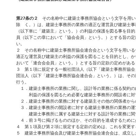
第27条の２
その名称中に建築士事務所協会という文字を用い
除 く。）は、建築士事務所の業務の適正な運営及び建築士事
（以下単に「建築主」という。）の利益の保護を図る事を目的
員（以下この章において「協会会員」という。）とする旨の定
い。
２ その名称中に建築士事務所協会連合会という文字を用いる
適正な運営及び建築主の利益の保護を図ることを目的とし、か
おいて「連合会会員」という。）とする旨の定款の定めがある
３ 第１項に規定する一般社団法人（以下「建築士事務所協会
団法人（以下「建築士事務所協会連合会」という。）は、その
行う。
１．建築士事務所の業務に関し、設計等の業務に係る契約の
利益の保護を図るため必要な建築士事務所の開設者に対す
２．建築士事務所の業務に対する建築主その他の関係者から
３．建築士事務所の開設者に対する建築士事務所の業務の運
建築士事務所に属する建築士に対する設計等の業務に関
４．前３号に掲げるもののほか、その目的を達成するために
４ 第１項及び第２項に規定する定款の定めは、これを変更す
５ 建築士事務所協会及び建築士事務所協会連合会は、成立し