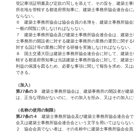
登記事項証明書及び定款の写しを添えて、その旨を、建築士事
所在地を管轄する都道府県知事に、建築士事務所協会連合会に
ならない。
６ 建築士事務所協会は協会会員の名簿を、建築士事務所協会
一般の閲覧に供しなければならない。
７ 建築士事務所協会及び建築士事務所協会連合会は、建築士
士事務所の開設者に対する建築士事務所の業務の運営に関する
対する設計等の業務に関する研修を実施しなければならない。
８ 国土交通大臣は建築士事務所協会連合会に対して、建築士
轄する都道府県知事は当該建築士事務所協会に対して、建築士
利益の保護を図るため、必要な事項に関して報告を求め、又は
できる。
（加入）
第27条の３
建築士事務所協会は、建築事務所の開設者が建築
は、正当な理由がないのに、その加入を拒み、又はその加入に
（名称の使用の制限）
第27条の４
建築士事務所協会及び建築士事務所協会連合会で
会又は建築士事務所協会連合会という文字を用いてはならない
２ 協会会員でない者は、その名称中に建築士事務所協会会員