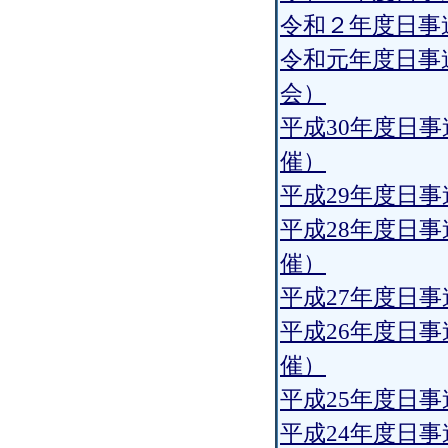
令和２年度日事
令和元年度日事連
会）
平成30年度日事
催）
平成29年度日事
平成28年度日事
催）
平成27年度日事
平成26年度日事
催）
平成25年度日事
平成24年度日事